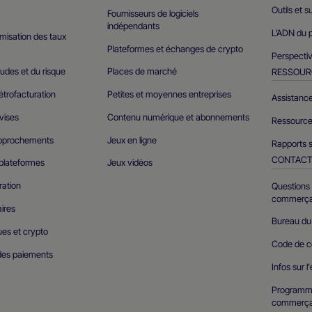
Outils et 
Fournisseurs de logiciels
indépendants
L’ADN du p
timisation des taux
Plateformes et échanges de crypto
Perspectiv
udes et du risque
Places de marché
RESSOUR
étrofacturation
Petites et moyennes entreprises
Assistance
vises
Contenu numérique et abonnements
Ressource
approchements
Jeux en ligne
Rapports s
CONTAC
 plateformes
Jeux vidéos
ration
Questions 
commerça
ires
Bureau d
ues et crypto
Code de c
des paiements
Infos sur l
Programm
commerça