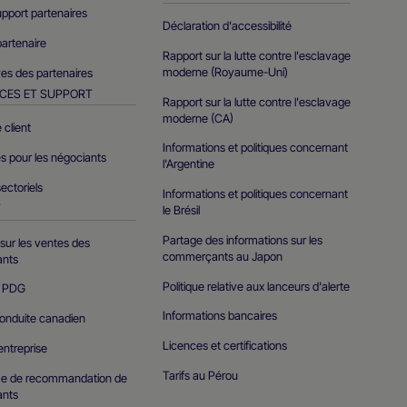
support partenaires
Déclaration d'accessibilité
artenaire
Rapport sur la lutte contre l'esclavage
moderne (Royaume-Uni)
es des partenaires
CES ET SUPPORT
Rapport sur la lutte contre l'esclavage
moderne (CA)
 client
Informations et politiques concernant
s pour les négociants
l'Argentine
ectoriels
Informations et politiques concernant
T
le Brésil
Partage des informations sur les
sur les ventes des
commerçants au Japon
nts
Politique relative aux lanceurs d'alerte
u PDG
Informations bancaires
onduite canadien
Licences et certifications
'entreprise
Tarifs au Pérou
e de recommandation de
nts