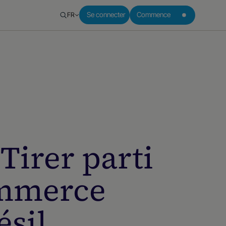
FR
Se connecter
Commence
Tirer parti
ommerce
ésil