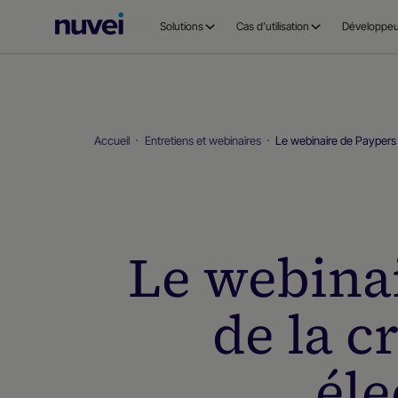
Page
Solutions
Cas d’utilisation
Développeu
d’accueil
Nuvei
Accueil
Entretiens et webinaires
Le webinaire de Paypers 
Le webinai
de la 
éle