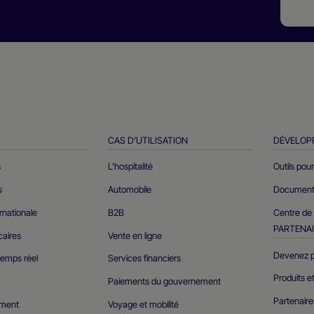
CAS D’UTILISATION
DÉVELOP
s
L'hospitalité
Outils pou
s
Automobile
Documents
ernationale
B2B
Centre de
PARTENA
caires
Vente en ligne
Devenez p
temps réel
Services financiers
Produits e
Paiements du gouvernement
Partenair
ement
Voyage et mobilité