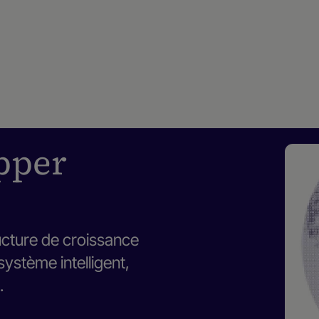
opper
ructure de croissance
ystème intelligent,
.