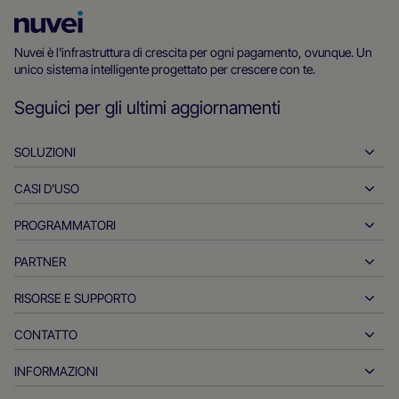
Homepage
di
Nuvei è l'infrastruttura di crescita per ogni pagamento, ovunque. Un
unico sistema intelligente progettato per crescere con te.
Nuvei
Seguici per gli ultimi aggiornamenti
SOLUZIONI
CASI D'USO
Pagamenti in entrata
Pagamenti in uscita
PROGRAMMATORI
Ospitalità
Acquisizione globale
Automotive
PARTNER
Strumenti per programmatori
Bonifici bancari
Business-to-Business
Documentazione di riferimento per le API
RISORSE E SUPPORTO
Collabora con noi
Pagamenti in tempo reale
Retail online
Centro documentale
Prodotti e soluzioni dei partner
CONTATTO
Servizio clienti
Emissione
Servizi finanziari
Partner tecnologici
Risorse per operatori commerciali
INFORMAZIONI
Richieste di informazioni sulle vendite dei commercianti
Metodi di pagamento
Pagamenti del governo
Strumenti e supporto per i partner
Report di settore