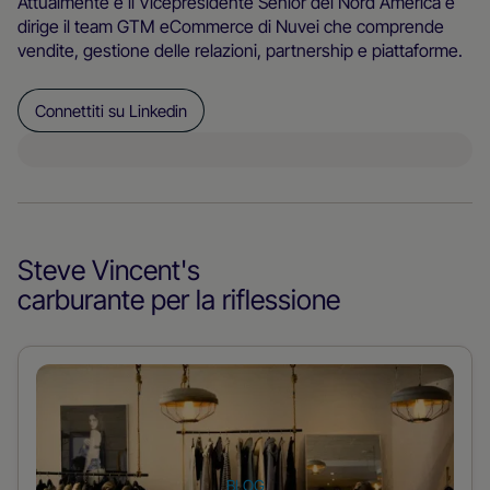
Attualmente è il Vicepresidente Senior del Nord America e
dirige il team GTM eCommerce di Nuvei che comprende
vendite, gestione delle relazioni, partnership e piattaforme.
Connettiti su Linkedin
Steve Vincent
's
carburante per la riflessione
Per
saperne
di
più
BLOG