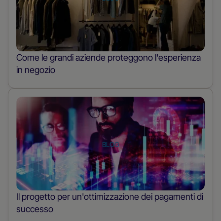
Come le grandi aziende proteggono l'esperienza
in negozio
Per
saperne
di
BLOG
più
Il progetto per un'ottimizzazione dei pagamenti di
successo