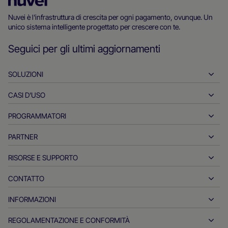
Homepage
di
Nuvei è l'infrastruttura di crescita per ogni pagamento, ovunque. Un
unico sistema intelligente progettato per crescere con te.
Nuvei
Seguici per gli ultimi aggiornamenti
SOLUZIONI
CASI D'USO
Pagamenti in entrata
Pagamenti in uscita
PROGRAMMATORI
Ospitalità
Acquisizione globale
Automotive
PARTNER
Strumenti per programmatori
Bonifici bancari
Business-to-Business
Documentazione di riferimento per le API
RISORSE E SUPPORTO
Collabora con noi
Pagamenti in tempo reale
Retail online
Centro documentale
Prodotti e soluzioni dei partner
CONTATTO
Servizio clienti
Emissione
Servizi finanziari
Partner tecnologici
Risorse per operatori commerciali
INFORMAZIONI
Richieste di informazioni sulle vendite dei commercianti
Metodi di pagamento
Pagamenti del governo
Strumenti e supporto per i partner
Report di settore
Ufficio del CEO
REGOLAMENTAZIONE E CONFORMITÀ
APM
Chi siamo
Viaggi e mobilità