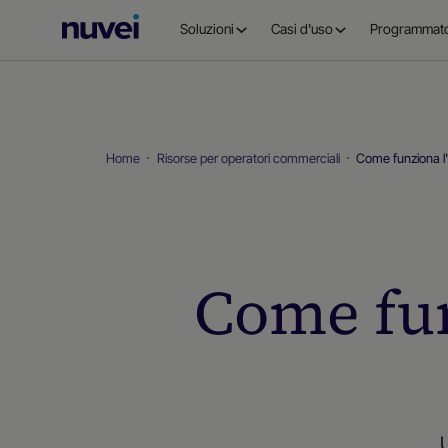
Homepage
Soluzioni
Casi d'uso
Programmato
di
Nuvei
Home
Risorse per operatori commerciali
Come funziona l
Come fun