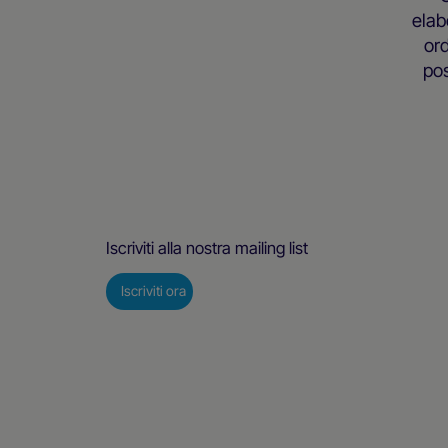
elab
ord
pos
Iscriviti alla nostra mailing list
Iscriviti ora