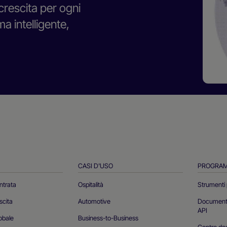
 crescita per ogni
 intelligente,
CASI D'USO
PROGRA
ntrata
Ospitalità
Strumenti
scita
Automotive
Documentaz
API
obale
Business-to-Business
Centro do