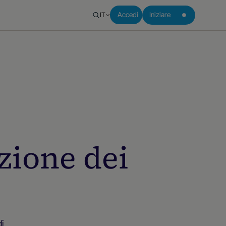
IT
Accedi
Iniziare
zione dei
i