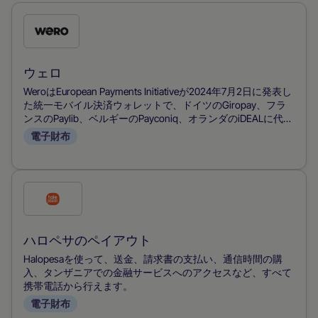
こ
の
支
ウェロ
払
WeroはEuropean Payments Initiativeが2024年7月2日に発表し
い
た統一モバイル決済ウォレットで、ドイツのGiropay、フラ
ンスのPaylib、ベルギーのPayconiq、オランダのiDEALに代わ
方
り、汎欧州決済ソリューションを提供する。SEPAレールを利
電子財布
法
用したリアルタイムの口座間送金を、IBAN不要の電話番号だ
けで利用できるモバイルウォレットに統合し、P2P、eコマー
を
ス、POS決済をサポートする。その直感的なアプリと欧州の
チ
主要銀行からの支援により、Weroは西ヨーロッパ全域でシー
こ
ムレスな即時決済を実現する、カードネットワークやPayPal
ェ
の
に代わる主要な決済手段として急速に普及している。
ッ
支
ハロペサのペイアウト
ク
払
Halopesaを使って、送金、請求書の支払い、通信時間の購
す
い
入、タンザニアでの金融サービスへのアクセスなど、すべて
る
携帯電話から行えます。
方
電子財布
法