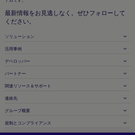
ム
ペ
最新情報をお見逃しなく。ぜひフォローして
ー
ください。
ジ
ソリューション
活用事例
入金
出金
デベロッパー
ホスピタリティ
グローバルなアクワイアリング
自動車
パートナー
デベロッパーツール
銀行振込
企業間（B2B）
API 参照ドキュメント
関連リソース＆サポート
当社との提携
リアルタイム決済
オンライン小売
ドキュメントセンター
パートナー製品＆ソリューション
連絡先
お客様サポート
発行
金融サービス
技術パートナー
加盟店向けリソース
グループ概要
販売に関するお問い合わせ
決済方法
政府からの支払い
パートナーツール＆サポート
業界レポート
最高経営責任者室
規制とコンプライアンス
APM
当社について
旅行＆モビリティ
パートナー DNA
カナダ行動規範
オーソリ最適化
採用情報