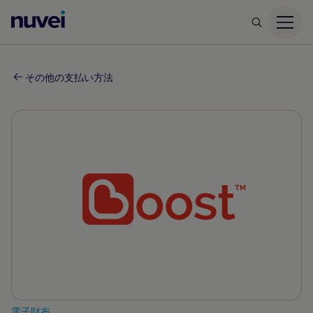
Nuvei
ホ
ー
ム
その他の支払い方法
ペ
ー
ジ
電子財布