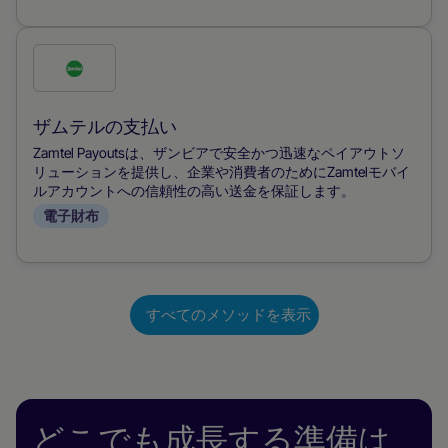
を
チ
こ
ェ
の
ッ
支
ザムテルの支払い
ク
払
Zamtel Payoutsは、ザンビアで安全かつ迅速なペイアウトソ
す
い
リューションを提供し、企業や消費者のためにZamtelモバイ
る
ルアカウントへの信頼性の高い送金を保証します。
方
電子財布
法
を
チ
ェ
すべてのメソッドを表示
ッ
ク
す
る
どこでも成長する準備は