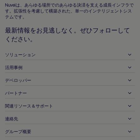
ホ
Nuveiは、あらゆる場所でのあらゆる決済を支える成長インフラで
す。拡張性を考慮して構築された、単一のインテリジェントシス
ー
テムです。
ム
ペ
最新情報をお見逃しなく。ぜひフォローして
ー
ください。
ジ
ソリューション
活用事例
入金
出金
デベロッパー
ホスピタリティ
グローバルなアクワイアリング
自動車
パートナー
デベロッパーツール
銀行振込
企業間（B2B）
API 参照ドキュメント
関連リソース＆サポート
当社との提携
リアルタイム決済
オンライン小売
ドキュメントセンター
パートナー製品＆ソリューション
連絡先
お客様サポート
発行
金融サービス
技術パートナー
加盟店向けリソース
グループ概要
販売に関するお問い合わせ
決済方法
政府からの支払い
パートナーツール＆サポート