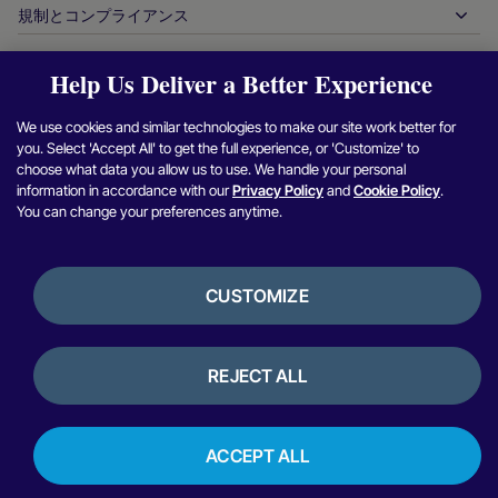
業界レポート
最高経営責任者室
規制とコンプライアンス
APM
当社について
旅行＆モビリティ
パートナー DNA
カナダ行動規範
オーソリ最適化
採用情報
独立系ソフトウェアベンダー
アクセシビリティに関する声明
パートナーの洞察
Help Us Deliver a Better Experience
ログイン
お問い合わせ
企業情報
不正行為＆リスク管理
ケーススタディ
暗号通貨プラットフォーム＆両替
現代奴隷制対策報告（英国）
We use cookies and similar technologies to make our site work better for
加盟店紹介プログラム
チャージバックの解決
ブログ
マーケットプレイス
現代奴隷制対策に関する報告（カナダ）
you. Select 'Accept All' to get the full experience, or 'Customize' to
Facebook
X（Twitter）
Instagram
Linkedin
Y
セキュリティ脆弱性の報告
choose what data you allow us to use. We handle your personal
通貨管理
ニュースルーム
中小企業
アルゼンチンの情報と方針
information in accordance with our
Privacy Policy
and
Cookie Policy
.
照合管理
You can change your preferences anytime.
インタビュー＆ウェビナー
デジタルコンテンツ＆サブスクリプション
ブラジルの情報と方針
プライバシー通知
プラットフォーム用ヌヴェイ
オンラインゲーム
日本における加盟店情報の共同利用
クッキーポリシー
統合オプション
CUSTOMIZE
ビデオゲーム
内部通報に関する方針
バンキングサービス
利用規約
銀行開示情報
暗号通貨＆デジタル資産
レビュー＆お客様の声
ライセンスおよび認証
REJECT ALL
決済オーケストレーション
ペルーにおける金利
Copyright © Nuvei –
2026年
、無断転載・複製を禁じます。
ACCEPT ALL