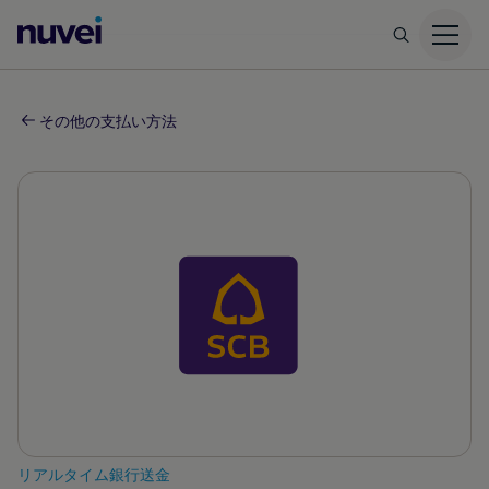
Nuvei
ホ
ー
ム
その他の支払い方法
ペ
ー
ジ
リアルタイム銀行送金