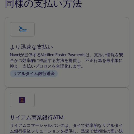
同様の支払い方法
こ
の
支
より迅速な支払い
払
Nuveiが提供するVerified Faster Paymentsは、支払い情報を安
い
全かつ効率的に検証する方法を提供し、不正行為を最小限に
抑え、支払いプロセスを合理化します。
方
リアルタイム銀行送金
法
を
チ
こ
ェ
の
ッ
支
サイアム商業銀行ATM
ク
払
サイアムコマーシャルバンクは、タイで効率的なリアルタイ
す
い
ム銀行振込ソリューションを提供し、迅速で信頼性の高い決