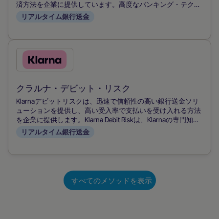
る
済方法を企業に提供しています。高度なバンキング・テクノ
方
ロジーを活用し、即時の取引処理を実現することで、キャッ
リアルタイム銀行送金
法
シュフローと顧客満足度を向上させています。
を
チ
こ
ェ
の
ッ
支
クラルナ・デビット・リスク
ク
払
Klarnaデビットリスクは、迅速で信頼性の高い銀行送金ソリ
す
い
ューションを提供し、高い受入率で支払いを受け入れる方法
る
を企業に提供します。Klarna Debit Riskは、Klarnaの専門知識
方
を活用して安全なトランザクションを保証し、Pay Nowオプ
リアルタイム銀行送金
法
ションはキャッシュフローを改善するための即時支払いを容
易にします。
を
チ
ェ
すべてのメソッドを表示
ッ
ク