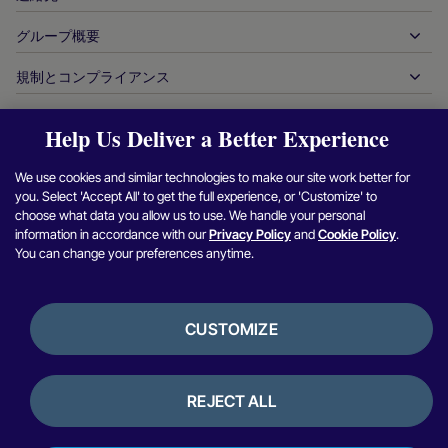
発行
金融サービス
技術パートナー
加盟店向けリソース
グループ概要
販売に関するお問い合わせ
決済方法
政府からの支払い
パートナーツール＆サポート
業界レポート
最高経営責任者室
規制とコンプライアンス
APM
当社について
旅行＆モビリティ
パートナー DNA
カナダ行動規範
オーソリ最適化
採用情報
独立系ソフトウェアベンダー
アクセシビリティに関する声明
Help Us Deliver a Better Experience
パートナーの洞察
ログイン
お問い合わせ
企業情報
不正行為＆リスク管理
ケーススタディ
暗号通貨プラットフォーム＆両替
現代奴隷制対策報告（英国）
We use cookies and similar technologies to make our site work better for
加盟店紹介プログラム
チャージバックの解決
ブログ
マーケットプレイス
現代奴隷制対策に関する報告（カナダ）
you. Select 'Accept All' to get the full experience, or 'Customize' to
Facebook
X（Twitter）
Instagram
Linkedin
Y
セキュリティ脆弱性の報告
choose what data you allow us to use. We handle your personal
通貨管理
ニュースルーム
中小企業
アルゼンチンの情報と方針
information in accordance with our
Privacy Policy
and
Cookie Policy
.
照合管理
You can change your preferences anytime.
インタビュー＆ウェビナー
デジタルコンテンツ＆サブスクリプション
ブラジルの情報と方針
プライバシー通知
プラットフォーム用ヌヴェイ
オンラインゲーム
日本における加盟店情報の共同利用
クッキーポリシー
統合オプション
CUSTOMIZE
ビデオゲーム
内部通報に関する方針
バンキングサービス
利用規約
銀行開示情報
暗号通貨＆デジタル資産
レビュー＆お客様の声
REJECT ALL
ライセンスおよび認証
決済オーケストレーション
ペルーにおける金利