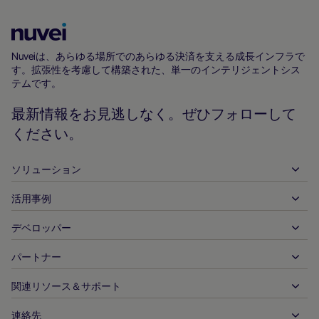
Nuvei
ホ
Nuveiは、あらゆる場所でのあらゆる決済を支える成長インフラで
す。拡張性を考慮して構築された、単一のインテリジェントシス
ー
テムです。
ム
ペ
最新情報をお見逃しなく。ぜひフォローして
ー
ください。
ジ
ソリューション
活用事例
入金
出金
デベロッパー
ホスピタリティ
グローバルなアクワイアリング
自動車
パートナー
デベロッパーツール
銀行振込
企業間（B2B）
API 参照ドキュメント
関連リソース＆サポート
当社との提携
リアルタイム決済
オンライン小売
ドキュメントセンター
パートナー製品＆ソリューション
連絡先
お客様サポート