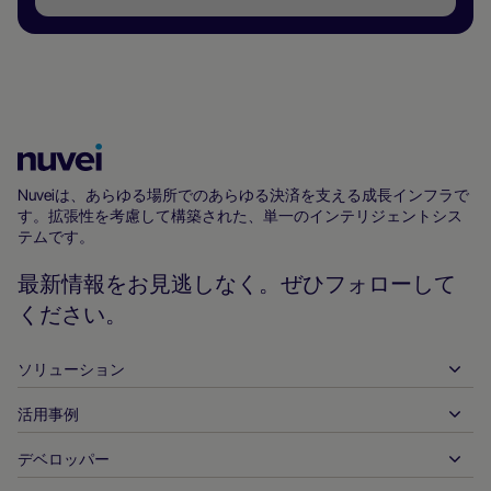
Nuvei
ホ
Nuveiは、あらゆる場所でのあらゆる決済を支える成長インフラで
す。拡張性を考慮して構築された、単一のインテリジェントシス
ー
テムです。
ム
ペ
最新情報をお見逃しなく。ぜひフォローして
ー
ください。
ジ
ソリューション
活用事例
入金
出金
デベロッパー
ホスピタリティ