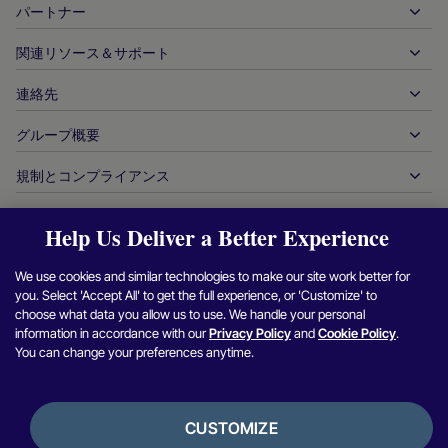
グローバルなアクワイアリング
自動車
パートナー
デベロッパーツール
銀行振込
企業間（B2B）
API 参照ドキュメント
関連リソース＆サポート
当社との提携
リアルタイム決済
オンライン小売
ドキュメントセンター
パートナー製品＆ソリューション
連絡先
お客様サポート
発行
金融サービス
技術パートナー
加盟店向けリソース
グループ概要
販売に関するお問い合わせ
決済方法
政府からの支払い
パートナーツール＆サポート
業界レポート
最高経営責任者室
規制とコンプライアンス
APM
当社について
旅行＆モビリティ
パートナー DNA
カナダ行動規範
オーソリ最適化
採用情報
独立系ソフトウェアベンダー
アクセシビリティに関する声明
Help Us Deliver a Better Experience
パートナーの洞察
ログイン
お問い合わせ
企業情報
不正行為＆リスク管理
ケーススタディ
暗号通貨プラットフォーム＆両替
現代奴隷制対策報告（英国）
We use cookies and similar technologies to make our site work better for
加盟店紹介プログラム
チャージバックの解決
ブログ
マーケットプレイス
現代奴隷制対策に関する報告（カナダ）
you. Select 'Accept All' to get the full experience, or 'Customize' to
Facebook
X（Twitter）
Instagram
Linkedin
Y
セキュリティ脆弱性の報告
choose what data you allow us to use. We handle your personal
通貨管理
ニュースルーム
中小企業
アルゼンチンの情報と方針
information in accordance with our
Privacy Policy
and
Cookie Policy
.
照合管理
You can change your preferences anytime.
インタビュー＆ウェビナー
デジタルコンテンツ＆サブスクリプション
ブラジルの情報と方針
プライバシー通知
プラットフォーム用ヌヴェイ
オンラインゲーム
日本における加盟店情報の共同利用
クッキーポリシー
統合オプション
CUSTOMIZE
ビデオゲーム
内部通報に関する方針