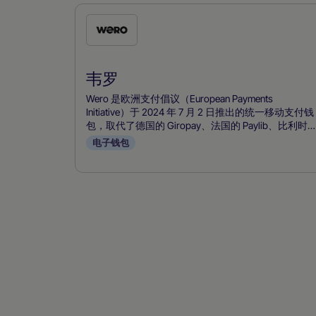
勾
选
此
韦罗
付
款
Wero 是欧洲支付倡议（European Payments
方
Initiative）于 2024 年 7 月 2 日推出的统一移动支付钱
包，取代了德国的 Giropay、法国的 Paylib、比利时
式
的 Payconiq 和荷兰的 iDEAL，提供泛欧支付解决方
电子钱包
案。它将使用 SEPA 轨道进行的实时账户对账户转账
整合到一个移动钱包中，只需一个电话号码，无需
IBAN，并支持 P2P、电子商务和销售点支付。其直观
的应用程序和欧洲主要银行的支持推动了该产品的迅
速普及，使 Wero 成为西欧银行卡网络和 PayPal 以外
的首选，可实现无缝即时支付。