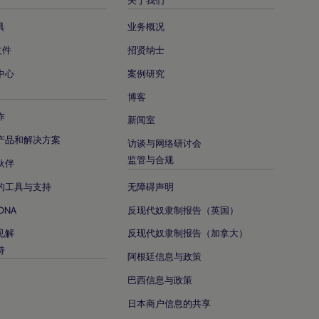
具
业务概况
文件
招贤纳士
中心
案例研究
博客
作
新闻室
产品和解决方案
访谈与网络研讨会
监管与合规
伙伴
的工具与支持
无障碍声明
DNA
反现代奴隶制报告（英国）
见解
反现代奴隶制报告（加拿大）
持
阿根廷信息与政策
巴西信息与政策
日本商户信息的共享