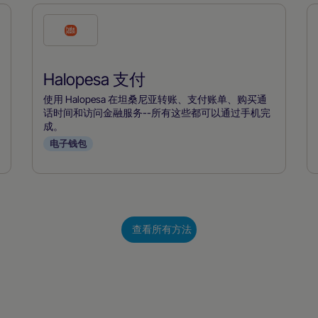
勾
选
此
Halopesa 支付
付
款
使用 Halopesa 在坦桑尼亚转账、支付账单、购买通
方
话时间和访问金融服务--所有这些都可以通过手机完
成。
式
电子钱包
查看所有方法