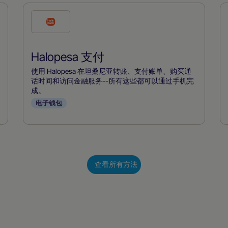
勾
选
此
Halopesa 支付
付
款
使用 Halopesa 在坦桑尼亚转账、支付账单、购买通
方
话时间和访问金融服务--所有这些都可以通过手机完
成。
式
电子钱包
查看所有方法