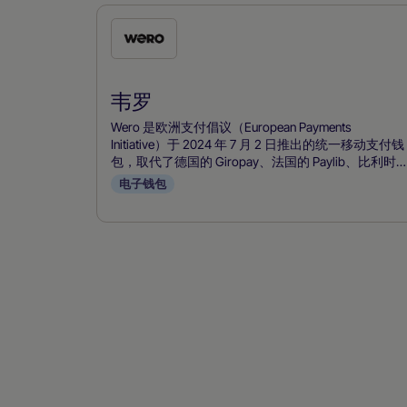
勾
选
此
韦罗
付
款
Wero 是欧洲支付倡议（European Payments
方
Initiative）于 2024 年 7 月 2 日推出的统一移动支付钱
包，取代了德国的 Giropay、法国的 Paylib、比利时
式
的 Payconiq 和荷兰的 iDEAL，提供泛欧支付解决方
电子钱包
案。它将使用 SEPA 轨道进行的实时账户对账户转账
整合到一个移动钱包中，只需一个电话号码，无需
IBAN，并支持 P2P、电子商务和销售点支付。其直观
的应用程序和欧洲主要银行的支持推动了该产品的迅
速普及，使 Wero 成为西欧银行卡网络和 PayPal 以外
的首选，可实现无缝即时支付。