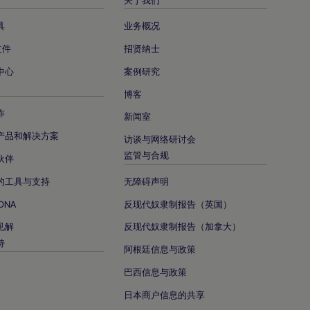
具
业务概况
文件
招贤纳士
中心
案例研究
博客
作
新闻室
产品和解决方案
访谈与网络研讨会
监管与合规
伙伴
的工具与支持
无障碍声明
DNA
反现代奴隶制报告（英国）
见解
反现代奴隶制报告（加拿大）
持
阿根廷信息与政策
巴西信息与政策
日本商户信息的共享