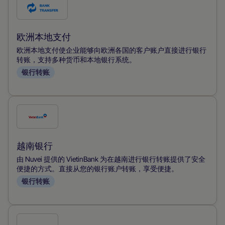
勾
选
此
欧洲本地支付
付
欧洲本地支付使企业能够向欧洲各国的客户账户直接进行银行
款
转账，支持多种货币和本地银行系统。
银行转账
方
式
勾
选
此
越南银行
付
由 Nuvei 提供的 VietinBank 为在越南进行银行转账提供了安全
款
便捷的方式。直接从您的银行账户转账，享受便捷。
银行转账
方
式
勾