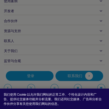
使用案例
入账
支出
开发者
接待服务
全球收单
汽车
合作伙伴
开发者工具
银行转账
企业对企业
API 参考文件
资源与支持
与我们合作
实时支付
在线零售
文件资料中心
合作伙伴产品和解决方案
联系人
客户支持
发布
金融服务
技术合作伙伴
商家资源
关于我们
商户销售咨询
付款方式
政府付款
合作伙伴的工具与支持
行业报告
首席执行官办公室
监管与合规
APM
业务概况
旅行与交通
合作伙伴 DNA
加拿大行为准则
授权优化
招贤纳士
独立软件供货商
无障碍声明
合作伙伴见解
登录
联系我们
公司信息
欺诈与风险管理
案例研究
加密货币平台与兑换
反现代奴隶制报告（英国）
推荐商户计划
拒付解决方案
博客
市场
反现代奴隶制报告（加拿大）
在
在
在
在
报告安全漏洞
我们使用 Cookie 以允许我们网站的正常工作、个性化设计内容和广
币种管理
新闻室
中小企业
阿根廷信息与政策
Facebook
Twitter
Instagram
Linkedin
Y
告、提供社交媒体功能并分析流量。我们还同社交媒体、广告和分析合
对账管理
访谈与网络研讨会
作伙伴分享有关您使用我们网站的信息。
上
上
上
上
数字内容与订阅
巴西信息与政策