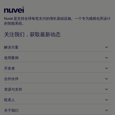
Nuvei
主
Nuvei 是支持全球每笔支付的增长基础设施。一个专为规模化而设计
的智能系统。
页
关注我们，获取最新动态
解决方案
使用案例
入账
支出
开发者
接待服务
全球收单
汽车
合作伙伴
开发者工具
银行转账
企业对企业
API 参考文件
资源与支持
与我们合作
实时支付
在线零售
文件资料中心
合作伙伴产品和解决方案
联系人
客户支持
发布
金融服务
技术合作伙伴
商家资源
关于我们
商户销售咨询
付款方式
政府付款