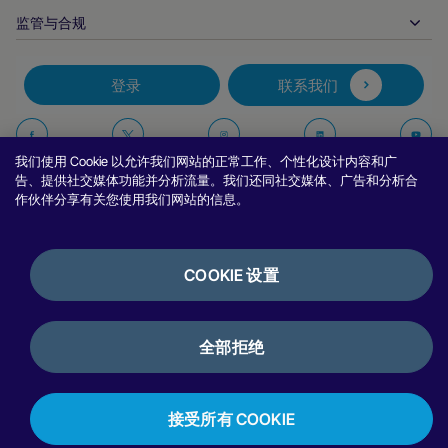
合作伙伴的工具与支持
行业报告
首席执行官办公室
监管与合规
APM
业务概况
旅行与交通
合作伙伴 DNA
加拿大行为准则
授权优化
招贤纳士
独立软件供货商
无障碍声明
合作伙伴见解
登录
联系我们
公司信息
欺诈与风险管理
案例研究
加密货币平台与兑换
反现代奴隶制报告（英国）
推荐商户计划
拒付解决方案
博客
市场
反现代奴隶制报告（加拿大）
在
在
在
在
报告安全漏洞
我们使用 Cookie 以允许我们网站的正常工作、个性化设计内容和广
币种管理
新闻室
中小企业
阿根廷信息与政策
Facebook
Twitter
Instagram
Linkedin
Y
告、提供社交媒体功能并分析流量。我们还同社交媒体、广告和分析合
对账管理
作伙伴分享有关您使用我们网站的信息。
访谈与网络研讨会
上
上
上
上
数字内容与订阅
巴西信息与政策
关
关
关
关
隐私声明
努维平台
在线游戏
日本商户信息的共享
注
注
注
注
Cookie 政策
集成选项
COOKIE 设置
视频游戏
举报政策
我
我
我
我
银行服务
使用条款
银行披露
们
们
们
们
加密货币与数字资产
评论与推荐
全部拒绝
许可证与认证
支付编排
秘鲁费率
版权所有 © Nuvei – 保留所有权利
2026
。
接受所有 COOKIE