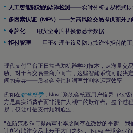
人工智能驱动的欺诈检测
——实时分析交易模式以
多因素认证（MFA）
——为高风险
交易
提供额外的
令牌化
——用安全
令
牌替换敏感卡数据
拒付管理
——用于处理争议及防范欺诈性拒付的
现代支付平台正日益借助机器学习技术，从海量交
胁。对于高交易量商户而言，这些智能系统可能决
间的差异——后者会侵蚀利润率并削弱运营效率。
例如在
销售旺季
，Nuvei系统会核查用户信息（包
方是真实消费者而非混在人潮中的欺诈者。整个过
易，仅让可信支付顺利通过。
"在防范欺诈与提高审批率之间存在微妙的平衡。我
让所有欺诈交易止步于大门之外，"Nuvei全球企业