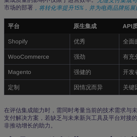
市场的部署
，将转化率提升15%，并为电商品牌拓
平台
原生集成
API
Shopify
优秀
全面
WooCommerce
强劲
有充
Magento
强健的
开发
定制
因情况而异
关键
在评估集成能力时，需同时考量当前的技术需求与
支付解决方案，若缺乏与未来新兴工具及平台对接
非推动增长的助力。