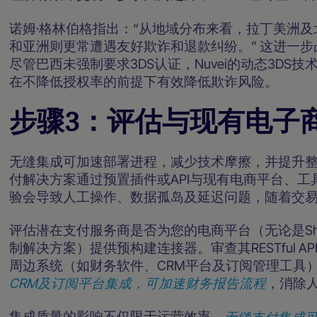
诺姆·格林伯格指出：“从地域分布来看，拉丁美洲
和亚洲则更常遭遇友好欺诈和退款纠纷。”
这进一步
尽管巴西未强制要求3DS认证，Nuvei的动态3D
在不降低授权率的前提下有效降低欺诈风险。
步骤3：评估与现有电子
无缝集成可加速部署进程，减少技术摩擦，并提升
付解决方案通过预置插件或API与现有电商平台、
验会导致人工操作、数据孤岛及延迟问题，随着交
评估潜在支付服务商是否为您的电商平台（无论是Shopify
制解决方案）提供预构建连接器。审查其RESTful 
周边系统（如财务软件、CRM平台及订阅管理工具
CRM及订阅平台集成，可加速财务报告流程
，消除
集成质量的影响不仅限于运营效率。
无缝支付集成