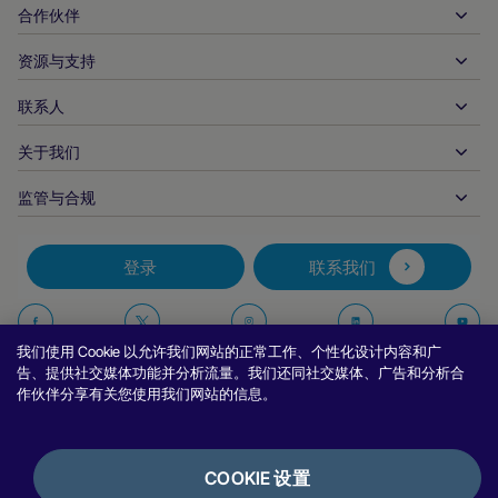
全球收单
汽车
合作伙伴
开发者工具
银行转账
企业对企业
API 参考文件
资源与支持
与我们合作
实时支付
在线零售
文件资料中心
合作伙伴产品和解决方案
联系人
客户支持
发布
金融服务
技术合作伙伴
商家资源
关于我们
商户销售咨询
付款方式
政府付款
合作伙伴的工具与支持
行业报告
首席执行官办公室
监管与合规
APM
业务概况
旅行与交通
合作伙伴 DNA
加拿大行为准则
授权优化
招贤纳士
独立软件供货商
无障碍声明
合作伙伴见解
登录
联系我们
公司信息
欺诈与风险管理
案例研究
加密货币平台与兑换
反现代奴隶制报告（英国）
推荐商户计划
拒付解决方案
博客
市场
反现代奴隶制报告（加拿大）
在
在
在
在
报告安全漏洞
我们使用 Cookie 以允许我们网站的正常工作、个性化设计内容和广
币种管理
新闻室
中小企业
阿根廷信息与政策
Facebook
Twitter
Instagram
Linkedin
Y
告、提供社交媒体功能并分析流量。我们还同社交媒体、广告和分析合
对账管理
作伙伴分享有关您使用我们网站的信息。
访谈与网络研讨会
上
上
上
上
数字内容与订阅
巴西信息与政策
关
关
关
关
隐私声明
努维平台
在线游戏
日本商户信息的共享
注
注
注
注
Cookie 政策
集成选项
COOKIE 设置
视频游戏
举报政策
我
我
我
我