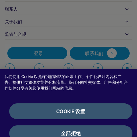
实时支付
在线零售
文件资料中心
合作伙伴产品和解决方案
联系人
客户支持
发布
金融服务
技术合作伙伴
商家资源
关于我们
商户销售咨询
付款方式
政府付款
合作伙伴的工具与支持
行业报告
首席执行官办公室
监管与合规
APM
业务概况
旅行与交通
合作伙伴 DNA
加拿大行为准则
授权优化
招贤纳士
独立软件供货商
无障碍声明
合作伙伴见解
登录
联系我们
公司信息
欺诈与风险管理
案例研究
加密货币平台与兑换
反现代奴隶制报告（英国）
推荐商户计划
拒付解决方案
博客
市场
反现代奴隶制报告（加拿大）
在
在
在
在
报告安全漏洞
我们使用 Cookie 以允许我们网站的正常工作、个性化设计内容和广
币种管理
新闻室
中小企业
阿根廷信息与政策
Facebook
Twitter
Instagram
Linkedin
Y
告、提供社交媒体功能并分析流量。我们还同社交媒体、广告和分析合
对账管理
作伙伴分享有关您使用我们网站的信息。
访谈与网络研讨会
上
上
上
上
数字内容与订阅
巴西信息与政策
关
关
关
关
隐私声明
努维平台
在线游戏
日本商户信息的共享
注
注
注
注
Cookie 政策
集成选项
COOKIE 设置
视频游戏
举报政策
我
我
我
我
银行服务
使用条款
银行披露
们
们
们
们
加密货币与数字资产
评论与推荐
许可证与认证
全部拒绝