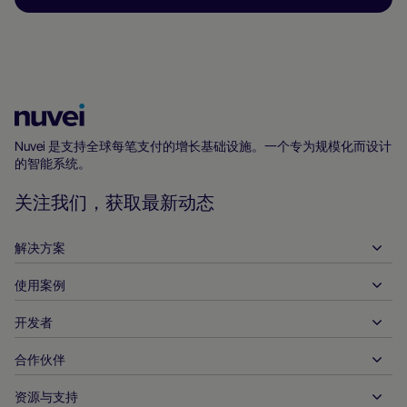
Nuvei
主
Nuvei 是支持全球每笔支付的增长基础设施。一个专为规模化而设计
的智能系统。
页
关注我们，获取最新动态
解决方案
使用案例
入账
支出
开发者
接待服务
全球收单
汽车
合作伙伴
开发者工具
银行转账
企业对企业
API 参考文件
资源与支持
与我们合作