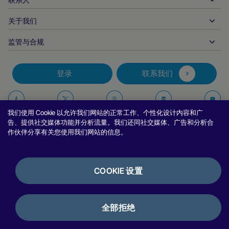
客户支持
发布
金融服务
技术合作伙伴
商家资源
关于我们
商户销售咨询
付款方式
政府付款
合作伙伴的工具与支持
行业报告
首席执行官办公室
监管与合规
APM
业务概况
旅行与交通
合作伙伴 DNA
加拿大行为准则
授权优化
招贤纳士
独立软件供货商
无障碍声明
合作伙伴见解
登录
联系我们
公司信息
欺诈与风险管理
案例研究
加密货币平台与兑换
反现代奴隶制报告（英国）
推荐商户计划
拒付解决方案
博客
市场
反现代奴隶制报告（加拿大）
在
在
在
在
报告安全漏洞
我们使用 Cookie 以允许我们网站的正常工作、个性化设计内容和广
币种管理
新闻室
中小企业
阿根廷信息与政策
Facebook
Twitter
Instagram
Linkedin
Y
告、提供社交媒体功能并分析流量。我们还同社交媒体、广告和分析合
对账管理
访谈与网络研讨会
作伙伴分享有关您使用我们网站的信息。
上
上
上
上
数字内容与订阅
巴西信息与政策
关
关
关
关
隐私声明
努维平台
在线游戏
日本商户信息的共享
注
注
注
注
Cookie 政策
集成选项
COOKIE 设置
视频游戏
举报政策
我
我
我
我
银行服务
使用条款
银行披露
们
们
们
们
加密货币与数字资产
评论与推荐
许可证与认证
全部拒绝
支付编排
秘鲁费率