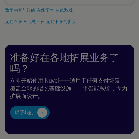
数字内容与订阅
在线零售
在线游戏
数
在
在
无处不在
AI无处不在
无处不在的扩展
字
线
线
内
零
游
容
售
戏
与
准备好在各地拓展业务了
订
吗？
阅
立即开始使用 Nuvei——适用于任何支付场景、
覆盖全球的增长基础设施。一个智能系统，专为
扩展而设计。
联系我们