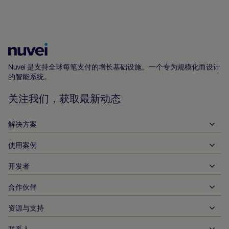
Nuvei
主
Nuvei 是支持全球每笔支付的增长基础设施。一个专为规模化而设计
的智能系统。
页
关注我们，获取最新动态
解决方案
使用案例
入账
支出
开发者
接待服务
全球收单
汽车
合作伙伴
开发者工具
银行转账
企业对企业
API 参考文件
资源与支持
与我们合作
实时支付
在线零售
文件资料中心
合作伙伴产品和解决方案
联系人