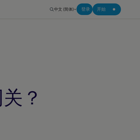
中文 (简体)
登录
开始
网关？