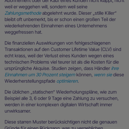
Abonnement oder der Kauf eines Kunden nicht klappt, nicht
weil er weggehen will, sondern weil seine
Zahlungsmethode
abgelehnt wurde. Dieser „stille Killer“
bleibt oft unbemerkt, bis er schon einen großen Teil der
wiederkehrenden Einnahmen eines Unternehmens
weggefressen hat.
Die finanziellen Auswirkungen von fehlgeschlagenen
Transaktionen auf den Customer Lifetime Value (CLV) sind
echt krass, weil der Verlust eines Kunden wegen eines
technischen Problems viel teurer ist als die Kosten für die
ursprüngliche Akquise. Studien zeigen, dass Händler
ihre
Einnahmen um 30 Prozent steigern
können,
wenn sie
diese
Wiederherstellungspfade
optimieren
.
Die üblichen „statischen“ Wiederholungspläne, wie zum
Beispiel alle 3, 6 oder 9 Tage eine Zahlung zu versuchen,
werden in einer komplexen digitalen Wirtschaft immer
unwirksamer.
Diese starren Muster berücksichtigen nicht die genauen
Gründe für einen Rückgang, was zu vergeblichen