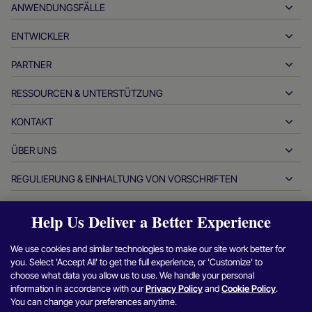
ANWENDUNGSFÄLLE
Einzahlungen
Auszahlungen
ENTWICKLER
Gastfreundschaft
Globales Acquiring
Automobilindustrie
PARTNER
Entwickler-Tools
Banküberweisungen
Business-to-Business
API-Referenzdokumente
RESSOURCEN & UNTERSTÜTZUNG
Werden Sie unser Partner
Echtzeit-Zahlungen
Online-Handel
Dokumentationsstelle
Partnerprodukte und -lösungen
KONTAKT
Kundensupport
Ausstellen
Finanzdienstleistungen
Technologie-Partner
Ressourcen für Händler
ÜBER UNS
Fragen zu Händlerverkäufen
Zahlungsmethoden
Zahlungen der Regierung
Partner-Tools und -Unterstützung
Branchenberichte
Büro des CEO
REGULIERUNG & EINHALTUNG VON VORSCHRIFTEN
APM
Wer wir sind
Reisen & Mobilität
Partner-DNA
Kanadischer Verhaltenskodex
Genehmigungsoptimierer
Karriere
Unabhängige Software-Anbieter
Erklärung zur Barrierefreiheit
Partner Einblicke
Help Us Deliver a Better Experience
Login
Kontakt
Unternehmensinfos
Betrugs- und Risikomanagement
Fallstudien
Krypto-Plattformen und -Börsen
Berichterstattung zur Bekämpfung moderner Sklaverei
(Großbritannien)
We use cookies and similar technologies to make our site work better for
Händlerprogramm empfehlen
Abwicklung von Rückbuchungen
Blog
Marktplätze
you. Select 'Accept All' to get the full experience, or 'Customize' to
Finde
Finde
Finde
Finde
F
Berichterstattung zur Bekämpfung moderner Sklaverei (CA)
Sicherheitslücke melden
choose what data you allow us to use. We handle your personal
Währungsmanagement
Newsroom
Kleine und mittelständische Unternehmen
uns
uns
uns
uns
S
information in accordance with our
Privacy Policy
and
Cookie Policy
.
Informationen und Richtlinien für Argentinien
Abstimmungsmanagement
You can change your preferences anytime.
Interviews & Webinare
auf
auf
auf
auf
u
Digitale Inhalte & Abonnements