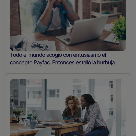
el
puesto
BLOG
Todo el mundo acogió con entusiasmo el
concepto Payfac. Entonces estalló la burbuja.
Leer
más
sobre
el
puesto
BLOG