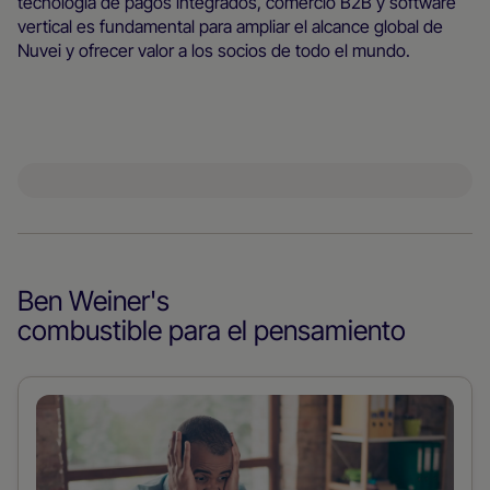
tecnología de pagos integrados, comercio B2B y software
vertical es fundamental para ampliar el alcance global de
Nuvei y ofrecer valor a los socios de todo el mundo.
Ben Weiner
's
combustible para el pensamiento
Leer
más
sobre