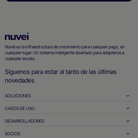
Página
principal
Nuvei es la infraestructura de crecimiento para cualquier pago, en
cualquier lugar. Un sistema inteligente diseñado para adaptarse a
de
cualquier escala.
Nuvei
Síguenos para estar al tanto de las últimas
novedades
SOLUCIONES
CASOS DE USO
Pay-ins
Pay-outs
DESARROLLADORES
Hostelería
Adquirencia global
Automóvil
SOCIOS
Herramientas para desarrolladores