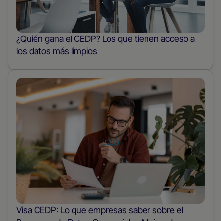
¿Quién gana el CEDP? Los que tienen acceso a
los datos más limpios
Leer
más
sobre
el
puesto
BLOG
Visa CEDP: Lo que empresas saber sobre el