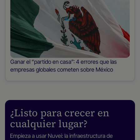
sobre
el
puesto
BLOG
Ganar el “partido en casa”: 4 errores que las
empresas globales cometen sobre México
¿Listo para crecer en
cualquier lugar?
Empieza a usar Nuvei: la infraestructura de