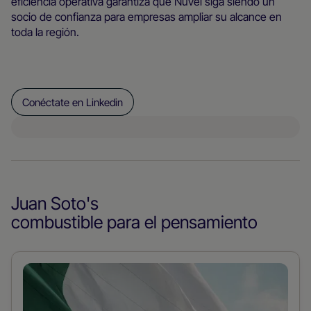
eficiencia operativa garantiza que Nuvei siga siendo un
socio de confianza para empresas ampliar su alcance en
toda la región.
Conéctate en Linkedin
Juan Soto
's
combustible para el pensamiento
Leer
más