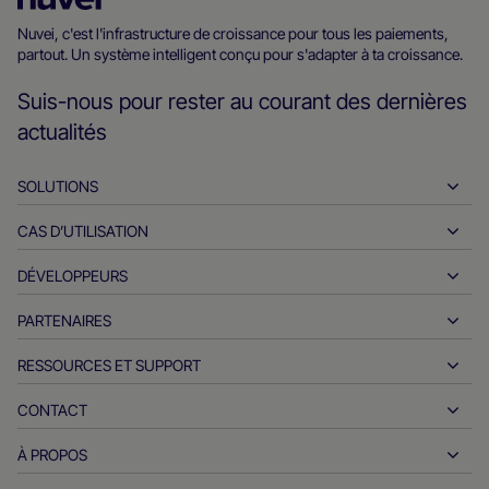
d’accueil
Nuvei, c'est l'infrastructure de croissance pour tous les paiements,
partout. Un système intelligent conçu pour s'adapter à ta croissance.
Nuvei
Suis-nous pour rester au courant des dernières
actualités
SOLUTIONS
CAS D’UTILISATION
Encaissements
Décaissements
DÉVELOPPEURS
L'hospitalité
Acquisition internationale
Automobile
PARTENAIRES
Outils pour les développeurs
Virements bancaires
B2B
Documents de référence API
RESSOURCES ET SUPPORT
Devenez partenaire
Paiements en temps réel
Vente en ligne
Centre de documentation
Produits et solutions des partenaires
CONTACT
Assistance client
Délivrance
Services financiers
Partenaires technologiques
Ressources pour les négociants
À PROPOS
Questions sur les ventes des commerçants
Modes de paiement
Paiements du gouvernement
Outils et support partenaires
Rapports sectoriels