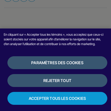
En cliquant sur « Accepter tous les témoins », vous acceptez que ceux-ci
soient stockés sur votre appareil afin d’améliorer la navigation sur le site,
d’en analyser l’utilisation et de contribuer à nos efforts de marketing.
Prêt à te développer
partout ?
PARAMÈTRES DES COOKIES
Commence à utiliser Nuvei : l'infrastructure de
croissance pour tous les paiements, partout. Un
système intelligent, conçu pour s'adapter à ta
REJETER TOUT
croissance.
Nous contacter
ACCEPTER TOUS LES COOKIES