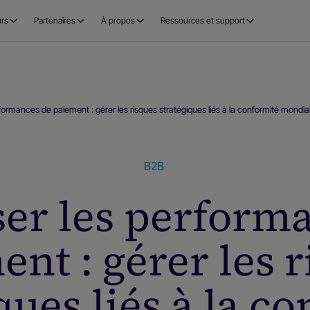
rs
Partenaires
À propos
Ressources et support
formances de paiement : gérer les risques stratégiques liés à la conformité mondia
B2B
er les perform
nt : gérer les 
ques liés à la c