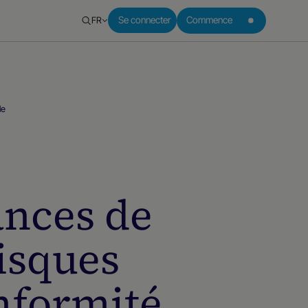
FR
Se connecter
Commence
le
ances de
risques
onformité