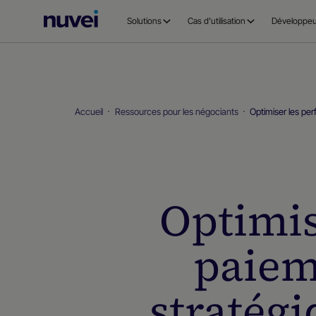
Page
Solutions
Cas d’utilisation
Développeu
d’accueil
Nuvei
Accueil
Ressources pour les négociants
Optimiser les per
Optimis
paieme
stratégi