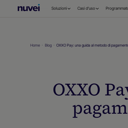
Homepage
Soluzioni
Casi d'uso
Programmato
di
Nuvei
Home
Blog
OXXO Pay: una guida al metodo di pagamento
OXXO Pay
pagame