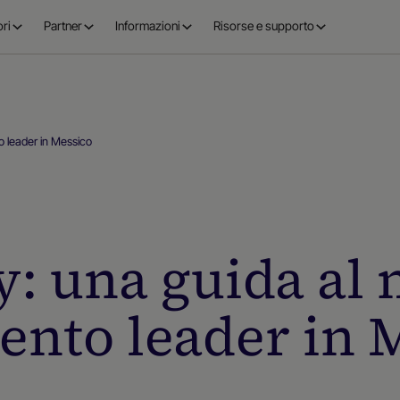
ri
Partner
Informazioni
Risorse e supporto
 leader in Messico
: una guida al 
nto leader in 