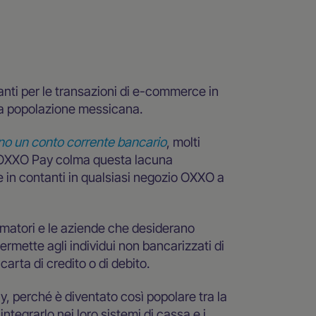
anti per le transazioni di e-commerce in
e la popolazione messicana.
no un conto corrente bancario
, molti
. OXXO Pay colma questa lacuna
re in contanti in qualsiasi negozio OXXO a
matori e le aziende che desiderano
rmette agli individui non bancarizzati di
arta di credito o di debito.
 perché è diventato così popolare tra la
tegrarlo nei loro sistemi di cassa e i