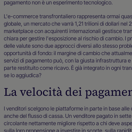
pagamento non è un esperimento tecnologico.
L'e-commerce transfrontaliero rappresenta ormai quasi u
globale, un mercato che varrà 1,21 trilioni di dollari nel
marketplace con acquirenti internazionali gestisce tran
chiara per gestire l'esposizione al rischio di cambio. I 
delle valute sono due approcci diversi allo stesso prob
opportunità di fondo: il margine di cambio che attualmen
servizi di pagamento può, con la giusta infrastruttura e
parte restituito come ricavo. È già integrato in ogni tr
se lo aggiudica?
La velocità dei pagame
I venditori scelgono le piattaforme in parte in base al
anche del flusso di cassa. Un venditore pagato in sette 
circolante nettamente migliore rispetto a chi deve aspet
sulla loro propensione a investire in scorte, sulla rapid