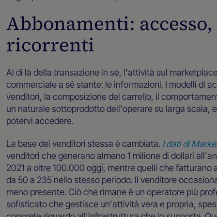
Abbonamenti: accesso, d
ricorrenti
Al di là della transazione in sé, l'attività sul marketpl
commerciale a sé stante: le informazioni. I modelli di a
venditori, la composizione del carrello, il comportament
un naturale sottoprodotto dell'operare su larga scala, e
potervi accedere.
La base dei venditori stessa è cambiata.
I dati di Mark
venditori che generano almeno 1 milione di dollari all
2021 a oltre 100.000 oggi, mentre quelli che fatturano 
da 50 a 235 nello stesso periodo. Il venditore occasion
meno presente. Ciò che rimane è un operatore più pro
sofisticato che gestisce un'attività vera e propria, spe
concrete riguardo all'infrastruttura che lo supporta. Q