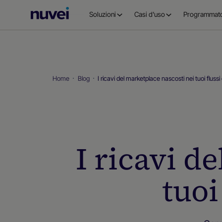
Homepage
Soluzioni
Casi d'uso
Programmato
di
Nuvei
Home
Blog
I ricavi del marketplace nascosti nei tuoi flus
I ricavi d
tuoi