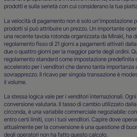
prodotti e sulla serietà con cui considerano la tua pia
La velocità di pagamento non è solo un'impostazione pre
prodotti si può attribuire un prezzo. Un importante op
una recente tavola rotonda organizzata da Mirakl, ha de
regolamento fisso di 21 giorni a pagamenti attivati dal
due o quattro giorni per la maggior parte degli ordini.
regolamento standard come impostazione predefinita d
accelerato per i venditori che danno tanta importanza a
sovrapprezzo. Il ricavo per singola transazione è modes
il volume.
La stessa logica vale per i venditori internazionali. Og
conversione valutaria. Il tasso di cambio utilizzato dall
circonda, è una variabile commerciale negoziabile: con i
entro certi limiti, con i tuoi venditori. Capire dove ope
attualmente per la conversione è una questione di buo
degli operatori non ha fatto questo calcolo.