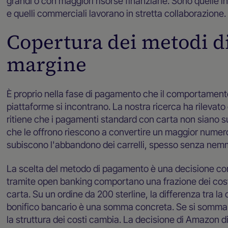
grandi o con maggiori risorse finanziarie. Sono quelle 
e quelli commerciali lavorano in stretta collaborazione.
Copertura dei metodi d
margine
È proprio nella fase di pagamento che il comportamento
piattaforme si incontrano. La nostra ricerca ha rilevato
ritiene che i pagamenti standard con carta non siano suf
che le offrono riescono a convertire un maggior numero 
subiscono l'abbandono dei carrelli, spesso senza ne
La scelta del metodo di pagamento è una decisione co
tramite open banking comportano una frazione dei cost
carta. Su un ordine da 200 sterline, la differenza tra l
bonifico bancario è una somma concreta. Se si somma il
la struttura dei costi cambia. La decisione di Amazon d