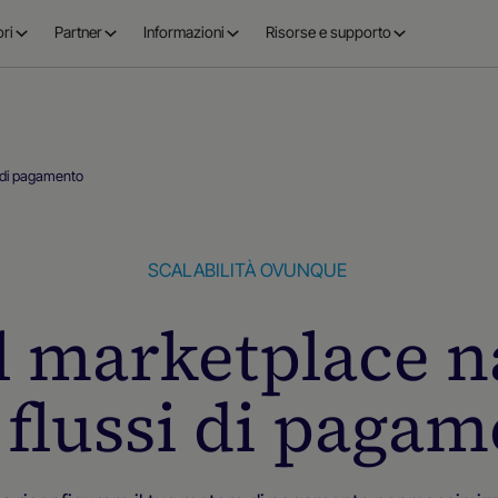
ri
Partner
Informazioni
Risorse e supporto
si di pagamento
SCALABILITÀ OVUNQUE
el marketplace n
 flussi di paga