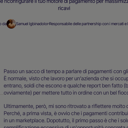
 riconfigurare il tuo motore di pagamento per massimizz
ricavi
o da
Samuel Igbinadolor
Responsabile delle partnership con i mercati e 
Scalabilità ovunque
Blog
Passo un sacco di tempo a parlare di pagamenti con gli
È normale, visto che lavoro per un’azienda che si occupa
entrano, soldi che escono e qualche report ben fatto (bas
ovviamente) per mettere tutto in ordine con un bel fioc
Ultimamente, però, mi sono ritrovato a riflettere molto d
Perché, a prima vista, è ovvio che i pagamenti contribui
in un marketplace. Dopotutto, il primo passo è che i so
semplificazione eccessiva di un'opportunità concreta c