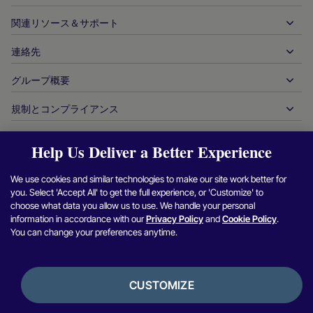
銀行振込
企業間（B2B）
API 参照ドキュメント
関連リソース＆サポート
当社との提携
リアルタイム決済
オンライン小売
ドキュメントセンター
パートナー製品＆ソリューション
連絡先
お客様サポート
発行
金融サービス
技術パートナー
加盟店向けリソース
グループ概要
販売に関するお問い合わせ
決済方法
政府からの支払い
パートナーツール＆サポート
業界レポート
最高経営責任者室
規制とコンプライアンス
APM
当社について
旅行＆モビリティ
パートナー DNA
カナダ行動規範
オーソリ最適化
採用情報
独立系ソフトウェアベンダー
アクセシビリティに関する声明
パートナーの洞察
Help Us Deliver a Better Experience
ログイン
お問い合わせ
企業情報
不正行為＆リスク管理
ケーススタディ
暗号通貨プラットフォーム＆両替
現代奴隷制対策報告（英国）
We use cookies and similar technologies to make our site work better for
加盟店紹介プログラム
チャージバックの解決
ブログ
マーケットプレイス
現代奴隷制対策に関する報告（カナダ）
you. Select 'Accept All' to get the full experience, or 'Customize' to
Facebook
X（Twitter）
Instagram
Linkedin
Y
セキュリティ脆弱性の報告
choose what data you allow us to use. We handle your personal
通貨管理
ニュースルーム
中小企業
アルゼンチンの情報と方針
information in accordance with our
Privacy Policy
and
Cookie Policy
.
照合管理
You can change your preferences anytime.
インタビュー＆ウェビナー
デジタルコンテンツ＆サブスクリプション
ブラジルの情報と方針
プライバシー通知
プラットフォーム用ヌヴェイ
オンラインゲーム
日本における加盟店情報の共同利用
クッキーポリシー
統合オプション
CUSTOMIZE
ビデオゲーム
内部通報に関する方針
バンキングサービス
利用規約
銀行開示情報