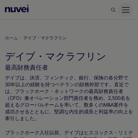
Nuvei
ホ
ー
ム
ホーム
デイブ・マクラフリン
ペ
ー
デイブ・マクラフリン
ジ
最高財務責任者
デイブは、決済、フィンテック、銀行、保険の各分野で
30年以上の経験を持つベテランの財務幹部です。直近で
は、ブラックホーク・ネットワークの最高財務責任者
（CFO）兼オペレーション部門責任者を務め、2,500名を
超えるグローバルチームを率いて、数多くのM&A案件を
成功させるとともに、堅調な内生的成長と利益率の向上を
牽引しました。
ブラックホーク入社以前、デイブはヒスコックス・リミテ