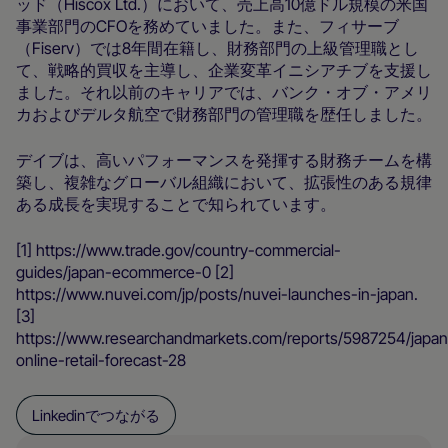
ッド（Hiscox Ltd.）において、売上高10億ドル規模の米国
事業部門のCFOを務めていました。また、フィサーブ
（Fiserv）では8年間在籍し、財務部門の上級管理職とし
て、戦略的買収を主導し、企業変革イニシアチブを支援し
ました。それ以前のキャリアでは、バンク・オブ・アメリ
カおよびデルタ航空で財務部門の管理職を歴任しました。
デイブは、高いパフォーマンスを発揮する財務チームを構
築し、複雑なグローバル組織において、拡張性のある規律
ある成長を実現することで知られています。
‍[1] https://www.trade.gov/country-commercial-
guides/japan-ecommerce-0 [2]
https://www.nuvei.com/jp/posts/nuvei-launches-in-japan.
[3]
https://www.researchandmarkets.com/reports/5987254/japan
online-retail-forecast-28
Linkedinでつながる