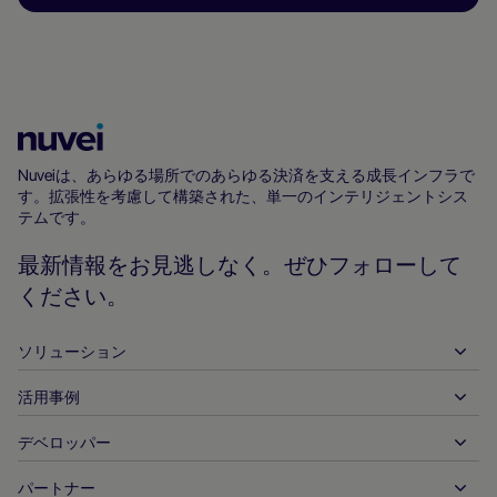
Nuvei
ホ
Nuveiは、あらゆる場所でのあらゆる決済を支える成長インフラで
す。拡張性を考慮して構築された、単一のインテリジェントシス
ー
テムです。
ム
ペ
最新情報をお見逃しなく。ぜひフォローして
ー
ください。
ジ
ソリューション
活用事例
入金
出金
デベロッパー
ホスピタリティ
グローバルなアクワイアリング
自動車
パートナー
デベロッパーツール