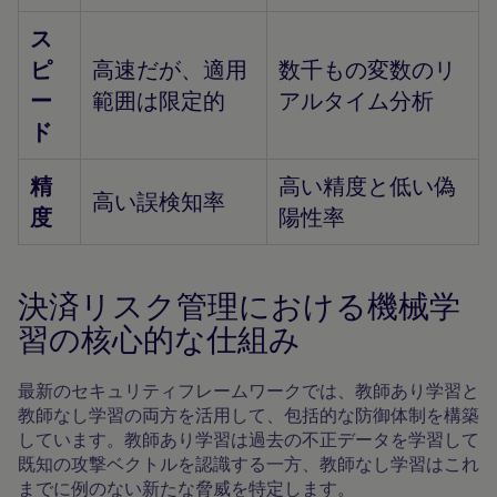
ス
ピ
高速だが、適用
数千もの変数のリ
ー
範囲は限定的
アルタイム分析
ド
精
高い精度と低い偽
高い誤検知率
度
陽性率
決済リスク管理における機械学
習の核心的な仕組み
最新のセキュリティフレームワークでは、教師あり学習と
教師なし学習の両方を活用して、包括的な防御体制を構築
しています。教師あり学習は過去の不正データを学習して
既知の攻撃ベクトルを認識する一方、教師なし学習はこれ
までに例のない新たな脅威を特定します。