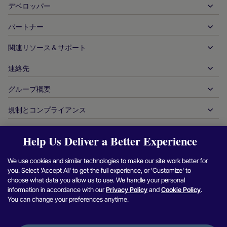
出金
デベロッパー
ホスピタリティ
グローバルなアクワイアリング
自動車
パートナー
デベロッパーツール
銀行振込
企業間（B2B）
API 参照ドキュメント
関連リソース＆サポート
当社との提携
リアルタイム決済
オンライン小売
ドキュメントセンター
パートナー製品＆ソリューション
連絡先
お客様サポート
発行
金融サービス
技術パートナー
加盟店向けリソース
グループ概要
販売に関するお問い合わせ
決済方法
政府からの支払い
パートナーツール＆サポート
業界レポート
最高経営責任者室
規制とコンプライアンス
APM
当社について
旅行＆モビリティ
パートナー DNA
カナダ行動規範
オーソリ最適化
採用情報
独立系ソフトウェアベンダー
アクセシビリティに関する声明
パートナーの洞察
Help Us Deliver a Better Experience
ログイン
お問い合わせ
企業情報
不正行為＆リスク管理
ケーススタディ
暗号通貨プラットフォーム＆両替
現代奴隷制対策報告（英国）
We use cookies and similar technologies to make our site work better for
加盟店紹介プログラム
チャージバックの解決
ブログ
マーケットプレイス
現代奴隷制対策に関する報告（カナダ）
you. Select 'Accept All' to get the full experience, or 'Customize' to
Facebook
X（Twitter）
Instagram
Linkedin
Y
セキュリティ脆弱性の報告
choose what data you allow us to use. We handle your personal
通貨管理
ニュースルーム
中小企業
アルゼンチンの情報と方針
information in accordance with our
Privacy Policy
and
Cookie Policy
.
照合管理
You can change your preferences anytime.
インタビュー＆ウェビナー
デジタルコンテンツ＆サブスクリプション
ブラジルの情報と方針
プライバシー通知
プラットフォーム用ヌヴェイ
オンラインゲーム
日本における加盟店情報の共同利用