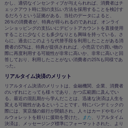
かし、適切なインセンティブが与えられれば、消費者はチ
ェックアウト時に別の支払い方法を採用することを検討す
るだろうという証拠がある。当社のデータによると、
26％の消費者が、特典が得られるのであれば、オンライ
ンショッピングの支払いにデビットアカウントを直接使用
することに少なくとも多少なりとも興味を持っている。さ
らに、過去にこのような代替手段を利用したことがある消
費者の57%は、特典が提供されれば、小売店での買い物の
際に再度利用する可能性が非常に高いか、非常に高いと回
答しており、利用したことがない消費者の25%も同様であ
った。
リアルタイム決済のメリット
リアルタイム決済のメリットは、金融機関、企業、消費者
のいずれにとっても様々であり、かつ広範囲に及んでい
る。最近の混乱期から学んだことは、迅速な決済は人生を
変える可能性があるということです。特にパンデミックの
際には、実店舗の銀行が閉鎖され、人々はカードやモバイ
ルウォレットを頼りに援助を受けた。
また
、リアルタイム
決済は、メッセージング標準にフォーマットされた、より