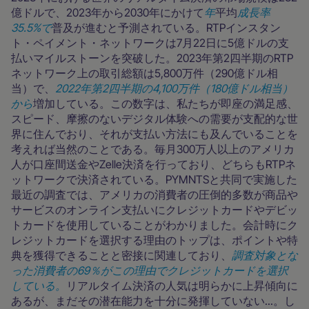
億ドルで、2023年から2030年にかけて
年
平均
成長率
35.5%で
普及が進むと予測されている。RTPインスタン
ト・ペイメント・ネットワークは7月22日に5億ドルの支
払いマイルストーンを突破した。2023年第2四半期のRTP
ネットワーク上の取引総額は5,800万件（290億ドル相
当）で、
2022年第2四半期の4,100万件（180億ドル相当）
から
増加している。この数字は、私たちが即座の満足感、
スピード、摩擦のないデジタル体験への需要が支配的な世
界に住んでおり、それが支払い方法にも及んでいることを
考えれば当然のことである。毎月300万人以上のアメリカ
人が口座間送金やZelle決済を行っており、どちらもRTPネ
ットワークで決済されている。PYMNTSと共同で実施した
最近の調査では、アメリカの消費者の圧倒的多数が商品や
サービスのオンライン支払いにクレジットカードやデビッ
トカードを使用していることがわかりました。会計時にク
レジットカードを選択する理由のトップは、ポイントや特
典を獲得できることと密接に関連しており、
調査対象とな
った消費者の69％がこの理由でクレジットカードを選択
している。
リアルタイム決済の人気は明らかに上昇傾向に
あるが、まだその潜在能力を十分に発揮していない...。し