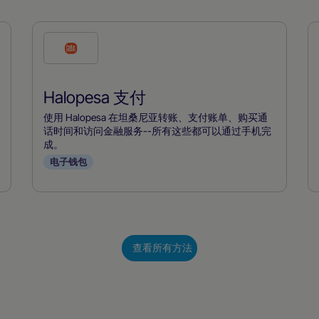
勾
选
此
Halopesa 支付
付
款
使用 Halopesa 在坦桑尼亚转账、支付账单、购买通
方
话时间和访问金融服务--所有这些都可以通过手机完
成。
式
电子钱包
查看所有方法