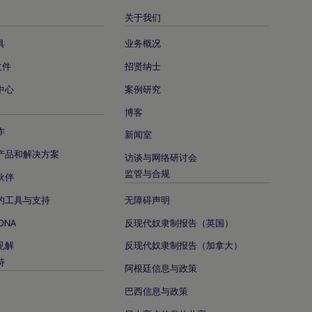
关于我们
具
业务概况
文件
招贤纳士
中心
案例研究
博客
作
新闻室
产品和解决方案
访谈与网络研讨会
监管与合规
伙伴
的工具与支持
无障碍声明
DNA
反现代奴隶制报告（英国）
见解
反现代奴隶制报告（加拿大）
持
阿根廷信息与政策
巴西信息与政策