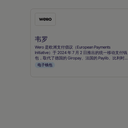
勾
选
此
韦罗
付
款
Wero 是欧洲支付倡议（European Payments
方
Initiative）于 2024 年 7 月 2 日推出的统一移动支付钱
包，取代了德国的 Giropay、法国的 Paylib、比利时
式
的 Payconiq 和荷兰的 iDEAL，提供泛欧支付解决方
电子钱包
案。它将使用 SEPA 轨道进行的实时账户对账户转账
整合到一个移动钱包中，只需一个电话号码，无需
IBAN，并支持 P2P、电子商务和销售点支付。其直观
的应用程序和欧洲主要银行的支持推动了该产品的迅
速普及，使 Wero 成为西欧银行卡网络和 PayPal 以外
的首选，可实现无缝即时支付。