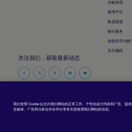
对账管理
努维平台
集成选项
银行服务
加密货币与数
支付编排
关注我们，获取最新动态
在
在
在
在
在
Facebook
Twitter
Instagram
Linkedin
Youtube
上
上
上
上
上
关
关
关
关
关
我们使用 Cookie 以允许我们网站的正常工作、个性化设计内容和广告、
注
注
注
注
注
交媒体、广告和分析合作伙伴分享有关您使用我们网站的信息。
版权所有 © Nuvei – 保留所有权利
2026
。
我
我
我
我
我
们
们
们
们
们