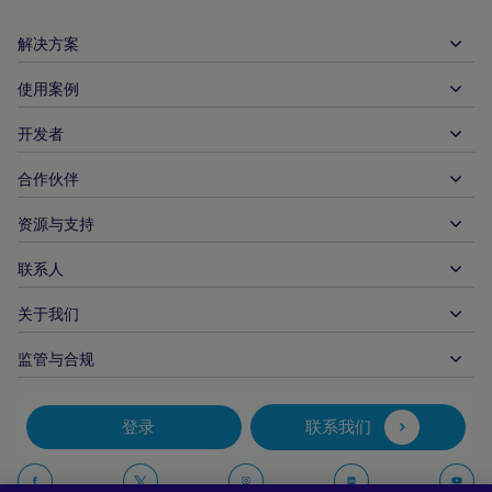
解决方案
使用案例
入账
支出
开发者
接待服务
全球收单
汽车
合作伙伴
开发者工具
银行转账
企业对企业
API 参考文件
资源与支持
与我们合作
实时支付
在线零售
文件资料中心
合作伙伴产品和解决方案
联系人
客户支持
发布
金融服务
技术合作伙伴
商家资源
关于我们
商户销售咨询
付款方式
政府付款
合作伙伴的工具与支持
行业报告
首席执行官办公室
监管与合规
APM
业务概况
旅行与交通
合作伙伴 DNA
加拿大行为准则
授权优化
招贤纳士
独立软件供货商
无障碍声明
合作伙伴见解
登录
联系我们
公司信息
欺诈与风险管理
案例研究
加密货币平台与兑换
反现代奴隶制报告（英国）
推荐商户计划
拒付解决方案
博客
市场
反现代奴隶制报告（加拿大）