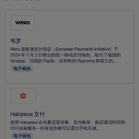
勾
选
此
韦罗
付
Wero 是欧洲支付倡议（European Payments Initiative）于
款
2024 年 7 月 2 日推出的统一移动支付钱包，取代了德国的
Giropay、法国的 Paylib、比利时的 Payconiq 和荷兰的
方
iDEAL，提供泛欧支付解决方案。它将使用 SEPA 轨道进行的实
电子钱包
式
时账户对账户转账整合到一个移动钱包中，只需一个电话号
码，无需 IBAN，并支持 P2P、电子商务和销售点支付。其直观
的应用程序和欧洲主要银行的支持推动了该产品的迅速普及，
使 Wero 成为西欧银行卡网络和 PayPal 以外的首选，可实现无
勾
缝即时支付。
选
此
Halopesa 支付
付
使用 Halopesa 在坦桑尼亚转账、支付账单、购买通话时间和
款
访问金融服务--所有这些都可以通过手机完成。
电子钱包
方