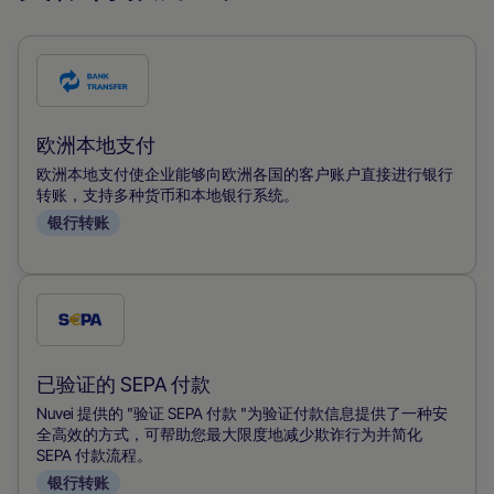
勾
选
此
欧洲本地支付
付
欧洲本地支付使企业能够向欧洲各国的客户账户直接进行银行
款
转账，支持多种货币和本地银行系统。
银行转账
方
式
勾
选
此
已验证的 SEPA 付款
付
Nuvei 提供的 "验证 SEPA 付款 "为验证付款信息提供了一种安
款
全高效的方式，可帮助您最大限度地减少欺诈行为并简化
SEPA 付款流程。
方
银行转账