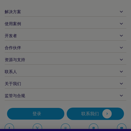
解决方案
使用案例
入账
支出
开发者
接待服务
全球收单
汽车
合作伙伴
开发者工具
银行转账
企业对企业
API 参考文件
资源与支持
与我们合作
实时支付
在线零售
文件资料中心
合作伙伴产品和解决方案
联系人
客户支持
发布
金融服务
技术合作伙伴
商家资源
关于我们
商户销售咨询
付款方式
政府付款
合作伙伴的工具与支持
行业报告
首席执行官办公室
监管与合规
APM
业务概况
旅行与交通
合作伙伴 DNA
加拿大行为准则
授权优化
招贤纳士
独立软件供货商
无障碍声明
合作伙伴见解
登录
联系我们
公司信息
欺诈与风险管理
案例研究
加密货币平台与兑换
反现代奴隶制报告（英国）
推荐商户计划
拒付解决方案
博客
市场
反现代奴隶制报告（加拿大）