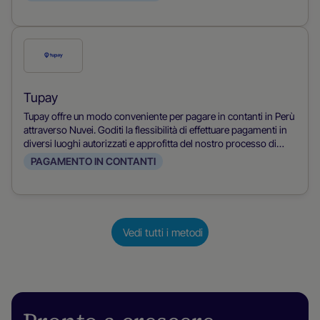
Seleziona
questo
metodo
Tupay
di
Tupay offre un modo conveniente per pagare in contanti in Perù
pagamento
attraverso Nuvei. Goditi la flessibilità di effettuare pagamenti in
diversi luoghi autorizzati e approfitta del nostro processo di
transazione sicuro ed efficiente.
PAGAMENTO IN CONTANTI
Vedi tutti i metodi