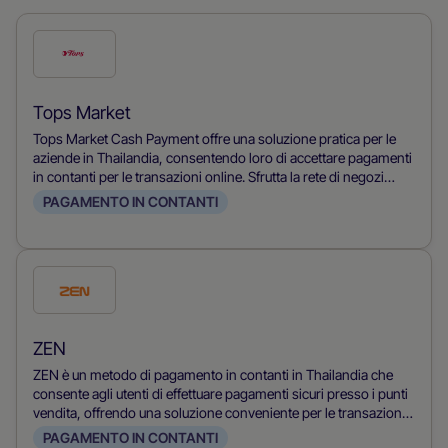
Seleziona
questo
metodo
Tops Market
di
Tops Market Cash Payment offre una soluzione pratica per le
pagamento
aziende in Thailandia, consentendo loro di accettare pagamenti
in contanti per le transazioni online. Sfrutta la rete di negozi
Tops Market e permette ai clienti di pagare gli acquisti online in
PAGAMENTO IN CONTANTI
contanti, soddisfacendo così gli acquirenti che preferiscono il
contante e aumentando l'inclusione finanziaria nell'eCommerce.
Seleziona
questo
metodo
ZEN
di
ZEN è un metodo di pagamento in contanti in Thailandia che
pagamento
consente agli utenti di effettuare pagamenti sicuri presso i punti
vendita, offrendo una soluzione conveniente per le transazioni
in contanti.
PAGAMENTO IN CONTANTI