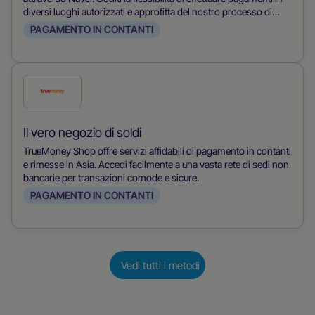
pagamento
diversi luoghi autorizzati e approfitta del nostro processo di
transazione sicuro ed efficiente.
PAGAMENTO IN CONTANTI
Seleziona
questo
metodo
Il vero negozio di soldi
di
TrueMoney Shop offre servizi affidabili di pagamento in contanti
pagamento
e rimesse in Asia. Accedi facilmente a una vasta rete di sedi non
bancarie per transazioni comode e sicure.
PAGAMENTO IN CONTANTI
Vedi tutti i metodi