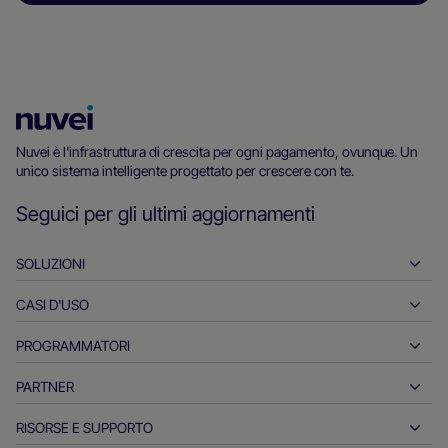
Homepage
di
Nuvei è l'infrastruttura di crescita per ogni pagamento, ovunque. Un
unico sistema intelligente progettato per crescere con te.
Nuvei
Seguici per gli ultimi aggiornamenti
SOLUZIONI
CASI D'USO
Pagamenti in entrata
Pagamenti in uscita
PROGRAMMATORI
Ospitalità
Acquisizione globale
Automotive
PARTNER
Strumenti per programmatori
Bonifici bancari
Business-to-Business
Documentazione di riferimento per le API
RISORSE E SUPPORTO
Collabora con noi
Pagamenti in tempo reale