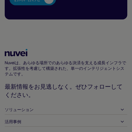
Nuvei
ホ
Nuveiは、あらゆる場所でのあらゆる決済を支える成長インフラで
す。拡張性を考慮して構築された、単一のインテリジェントシス
ー
テムです。
ム
ペ
最新情報をお見逃しなく。ぜひフォローして
ー
ください。
ジ
ソリューション
活用事例
入金