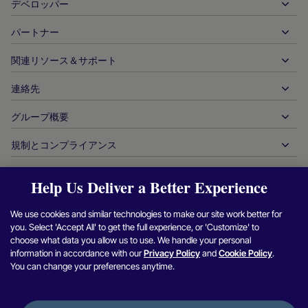
出金
デベロッパー
ホスピタリティ
グローバルなアクワイアリング
自動車
パートナー
デベロッパーツール
銀行振込
企業間（B2B）
API 参照ドキュメント
関連リソース＆サポート
当社との提携
リアルタイム決済
オンライン小売
ドキュメントセンター
パートナー製品＆ソリューション
連絡先
お客様サポート
発行
金融サービス
技術パートナー
加盟店向けリソース
グループ概要
販売に関するお問い合わせ
決済方法
政府からの支払い
パートナーツール＆サポート
業界レポート
最高経営責任者室
規制とコンプライアンス
APM
当社について
旅行＆モビリティ
パートナー DNA
カナダ行動規範
オーソリ最適化
採用情報
独立系ソフトウェアベンダー
アクセシビリティに関する声明
パートナーの洞察
Help Us Deliver a Better Experience
ログイン
お問い合わせ
企業情報
不正行為＆リスク管理
ケーススタディ
暗号通貨プラットフォーム＆両替
現代奴隷制対策報告（英国）
We use cookies and similar technologies to make our site work better for
加盟店紹介プログラム
チャージバックの解決
ブログ
マーケットプレイス
現代奴隷制対策に関する報告（カナダ）
you. Select 'Accept All' to get the full experience, or 'Customize' to
Facebook
X（Twitter）
Instagram
Linkedin
Y
セキュリティ脆弱性の報告
choose what data you allow us to use. We handle your personal
通貨管理
ニュースルーム
中小企業
アルゼンチンの情報と方針
information in accordance with our
Privacy Policy
and
Cookie Policy
.
照合管理
You can change your preferences anytime.
インタビュー＆ウェビナー
デジタルコンテンツ＆サブスクリプション
ブラジルの情報と方針
プライバシー通知
プラットフォーム用ヌヴェイ
オンラインゲーム
日本における加盟店情報の共同利用