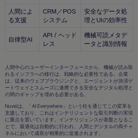
人間によ
CRM／POS
安全なデータ処
る支援
システム
理とUIの効率性
API / ヘッド
機械可読メタデ
自律型AI
レス
ータと識別情報
人間中心のユーザーインターフェースから、機械が読み取
れるインフラへの移行は、戦略的な必要性である。企業
は、従来のウェブブラウジングと、エージェントが決済ゲ
ートウェイとスムーズに連携できる安全なデジタル処理と
の間のギャップを埋める必要がある。
Nuveiは、「AI Everywhere」という柱を通じてこの変革を
支援しており、これはインテリジェントな取引判断の実現
に重点を置いています。インテリジェンスが基盤となるこ
とで、最適化は自動的に行われ、人間とデジタルの両チャ
ネルにおいて成長が相乗的に促進されます。