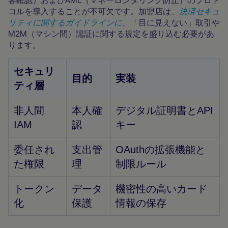
客確認）およびAML（マネーロンダリング防止）のプロト
コルを導入することが不可欠です。加盟店は、
決済セキュ
リティに関するガイドラインに
、「目に見えない」取引や
M2M（マシン間）認証に関する規定を盛り込む必要があ
ります。
セキュリ
目的
実装
ティ層
非人間
本人確
デジタル証明書とAPI
IAM
認
キー
委任され
支出管
OAuthの拡張機能と
た権限
理
制限ルール
トークン
データ
機密性の高いカード
化
保護
情報の保存