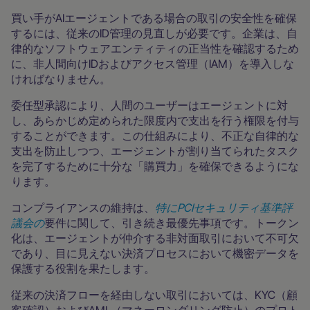
買い手がAIエージェントである場合の取引の安全性を確保
するには、従来のID管理の見直しが必要です。企業は、自
律的なソフトウェアエンティティの正当性を確認するため
に、非人間向けIDおよびアクセス管理（IAM）を導入しな
ければなりません。
委任型承認により、人間のユーザーはエージェントに対
し、あらかじめ定められた限度内で支出を行う権限を付与
することができます。この仕組みにより、不正な自律的な
支出を防止しつつ、エージェントが割り当てられたタスク
を完了するために十分な「購買力」を確保できるようにな
ります。
コンプライアンスの維持は、
特にPCIセキュリティ基準評
議会の
要件に関して、引き続き最優先事項です。トークン
化は、エージェントが仲介する非対面取引において不可欠
であり、目に見えない決済プロセスにおいて機密データを
保護する役割を果たします。
従来の決済フローを経由しない取引においては、KYC（顧