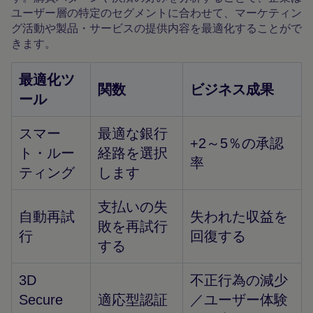
ユーザー層の特定のセグメントに合わせて、マーケティン
グ活動や製品・サービスの提供内容を最適化することがで
きます。
最適化ツ
関数
ビジネス成果
ール
スマー
最適な銀行
+2～5％の承認
ト・ルー
経路を選択
率
ティング
します
支払いの失
自動再試
失われた収益を
敗を再試行
行
回復する
する
3D
不正行為の減少
Secure
適応型認証
／ユーザー体験