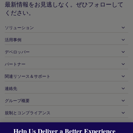
ペ
最新情報をお見逃しなく。ぜひフォローして
ー
ください。
ジ
ソリューション
活用事例
入金
出金
デベロッパー
ホスピタリティ
グローバルなアクワイアリング
自動車
パートナー
デベロッパーツール
銀行振込
企業間（B2B）
API 参照ドキュメント
関連リソース＆サポート
当社との提携
リアルタイム決済
オンライン小売
ドキュメントセンター
パートナー製品＆ソリューション
連絡先
お客様サポート
発行
金融サービス
技術パートナー
加盟店向けリソース
グループ概要
販売に関するお問い合わせ
決済方法
政府からの支払い
パートナーツール＆サポート
業界レポート
最高経営責任者室
規制とコンプライアンス
APM
当社について
旅行＆モビリティ
パートナー DNA
カナダ行動規範
オーソリ最適化
採用情報
独立系ソフトウェアベンダー
アクセシビリティに関する声明
パートナーの洞察
Help Us Deliver a Better Experience
ログイン
お問い合わせ
企業情報