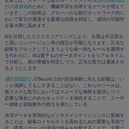
企業では、スマートな取引ルーティングや
決済の自動再試
行の最適化
のために、機械学習を活用するケースが増えて
います。この技術は、グローバルな銀行ネットワーク内に
おいて取引が通過する最適な経路を特定し、成功の可能性
を最大限に高めます。
AIを活用したリスクスコアリングにより、企業は不正防止
と高いコンバージョン率の両立が可能になります。正当な
顧客をブロックしてしまうような画一的なルールを適用す
る代わりに、AIは数千ものデータポイントをリアルタイム
で分析し、真の脅威を特定しつつ、正当な取引は通過させ
るようにします。
適応型認証と3D
Secure 2.0が決済体験に与える影響は、い
くら強調してもしすぎることはない。これらのツールは、
低リスクな取引においてはスムーズな体験を提供しつつ、
必要な場合にのみセキュリティを強化することで、ユーザ
ー体験と規制要件の両方を満たしている。
決済データを実用的なビジネスインテリジェンスに変換す
ることは、顧客ロイヤルティを高めるための重要な手段で
す。購買パターンや決済の好みを分析することで、企業は