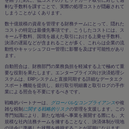
を賄うために、低コストのデビットカード取引に対して過
剰な手数料を課すことで、実際の処理コストが隠蔽されて
しまうことがよくあります。
数十億規模の資産を管理する財務チームにとって、隠れた
コストの特定は最優先事項です。こうしたコストには、ス
キーム手数料、国境を越えた取引における上乗せ手数料、
決済の遅延などが含まれることが多く、これらは企業の流
動性やキャッシュフロー管理に影響を及ぼす可能性があり
ます。
自動照合は、財務部門の業務負担を軽減する上で極めて重
要な役割を果たします。エンタープライズ向け決済処理シ
ステムは、ERPシステムと直接同期する詳細なデータエク
スポート機能を提供し、銀行取引明細書と取引ログの手作
業による照合を不要にするべきです。
戦略的パートナーは、
グローバルなコンプライアンス
や複
雑な税制
に関する戦略的リスク
の管理を支援します。この
専門知識により、新たな地域へ事業を展開する際にも、大
規模な社内法務チームを擁することなく、決済体制が現地
の法令に準拠した状態を維持することが可能になります。