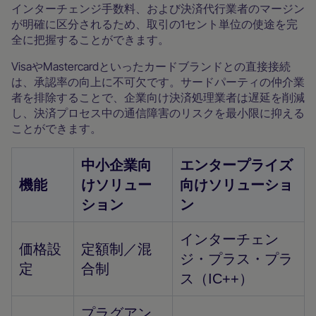
インターチェンジ手数料、および決済代行業者のマージン
が明確に区分されるため、取引の1セント単位の使途を完
全に把握することができます。
VisaやMastercardといったカードブランドとの直接接続
は、承認率の向上に不可欠です。サードパーティの仲介業
者を排除することで、企業向け決済処理業者は遅延を削減
し、決済プロセス中の通信障害のリスクを最小限に抑える
ことができます。
中小企業向
エンタープライズ
機能
けソリュー
向けソリューショ
ション
ン
インターチェン
価格設
定額制／混
ジ・プラス・プラ
定
合制
ス（IC++）
プラグアン