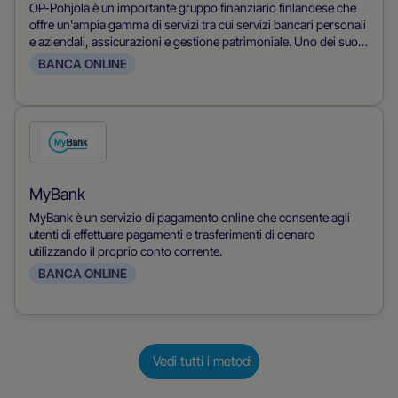
di
OP-Pohjola è un importante gruppo finanziario finlandese che
pagamento
offre un'ampia gamma di servizi tra cui servizi bancari personali
e aziendali, assicurazioni e gestione patrimoniale. Uno dei suoi
principali casi d'uso sono i servizi di bonifico bancario, veloci e
BANCA ONLINE
sicuri.
Seleziona
questo
metodo
MyBank
di
MyBank è un servizio di pagamento online che consente agli
pagamento
utenti di effettuare pagamenti e trasferimenti di denaro
utilizzando il proprio conto corrente.
BANCA ONLINE
Vedi tutti i metodi