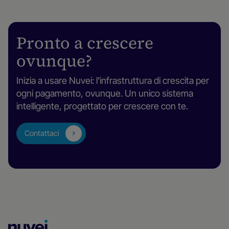
Pronto a crescere
ovunque?
Inizia a usare Nuvei: l'infrastruttura di crescita per
ogni pagamento, ovunque. Un unico sistema
intelligente, progettato per crescere con te.
Contattaci
Homepage