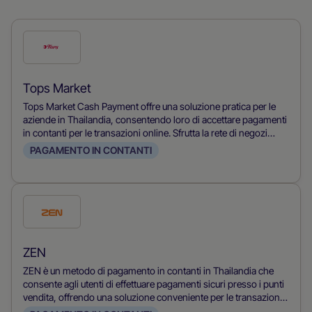
Seleziona
questo
metodo
Tops Market
di
Tops Market Cash Payment offre una soluzione pratica per le
pagamento
aziende in Thailandia, consentendo loro di accettare pagamenti
in contanti per le transazioni online. Sfrutta la rete di negozi
Tops Market e permette ai clienti di pagare gli acquisti online in
PAGAMENTO IN CONTANTI
contanti, soddisfacendo così gli acquirenti che preferiscono il
contante e aumentando l'inclusione finanziaria nell'eCommerce.
Seleziona
questo
metodo
ZEN
di
ZEN è un metodo di pagamento in contanti in Thailandia che
pagamento
consente agli utenti di effettuare pagamenti sicuri presso i punti
vendita, offrendo una soluzione conveniente per le transazioni
in contanti.