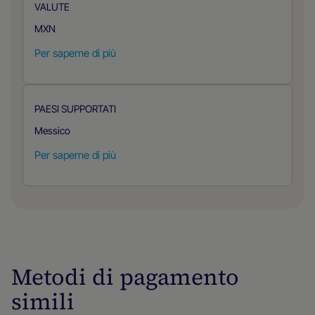
VALUTE
MXN
Per saperne di più
PAESI SUPPORTATI
Messico
Per saperne di più
Metodi di pagamento
simili