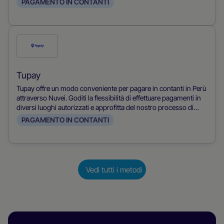
PAGAMENTO IN CONTANTI
Seleziona
questo
metodo
Tupay
di
Tupay offre un modo conveniente per pagare in contanti in Perù
pagamento
attraverso Nuvei. Goditi la flessibilità di effettuare pagamenti in
diversi luoghi autorizzati e approfitta del nostro processo di
transazione sicuro ed efficiente.
PAGAMENTO IN CONTANTI
Vedi tutti i metodi