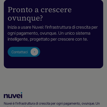
Pronto a crescere
ovunque?
Inizia a usare Nuvei: l'infrastruttura di crescita per
ogni pagamento, ovunque. Un unico sistema
intelligente, progettato per crescere con te.
Contattaci
Homepage
di
Nuvei è l'infrastruttura di crescita per ogni pagamento, ovunque. Un