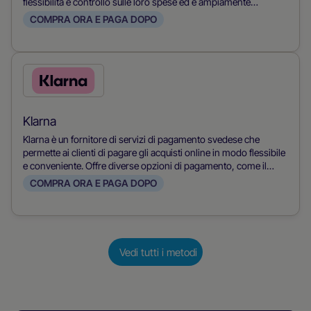
flessibilità e controllo sulle loro spese ed è ampiamente
accettata dagli esercenti. È un'opzione conveniente per i clienti
COMPRA ORA E PAGA DOPO
che vogliono fare acquisti e gestire le proprie finanze.
Seleziona
questo
metodo
Klarna
di
Klarna è un fornitore di servizi di pagamento svedese che
pagamento
permette ai clienti di pagare gli acquisti online in modo flessibile
e conveniente. Offre diverse opzioni di pagamento, come il
finanziamento dell'acquisto, i piani rateali e i pagamenti diretti,
COMPRA ORA E PAGA DOPO
rendendo facile per i clienti scegliere l'opzione più adatta a loro.
Vedi tutti i metodi