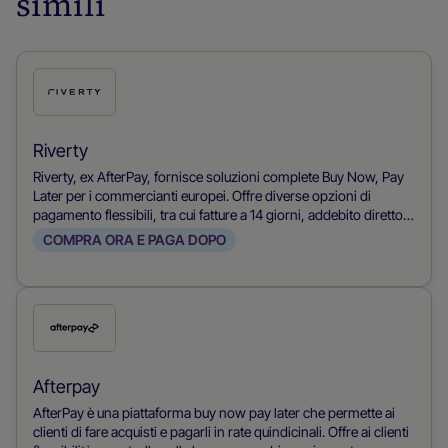
simili
Seleziona
questo
metodo
Riverty
di
Riverty, ex AfterPay, fornisce soluzioni complete Buy Now, Pay
pagamento
Later per i commercianti europei. Offre diverse opzioni di
pagamento flessibili, tra cui fatture a 14 giorni, addebito diretto e
pagamenti rateali, gestendo al contempo tutti i rischi finanziari
COMPRA ORA E PAGA DOPO
per i consumatori e i processi di sollecito. I servizi facilmente
integrabili di Riverty si concentrano sulla fidelizzazione dei
clienti e sull'aumento delle conversioni, consentendo agli
esercenti di concentrarsi sul loro core business. Copia
Seleziona
questo
metodo
Afterpay
di
AfterPay è una piattaforma buy now pay later che permette ai
pagamento
clienti di fare acquisti e pagarli in rate quindicinali. Offre ai clienti